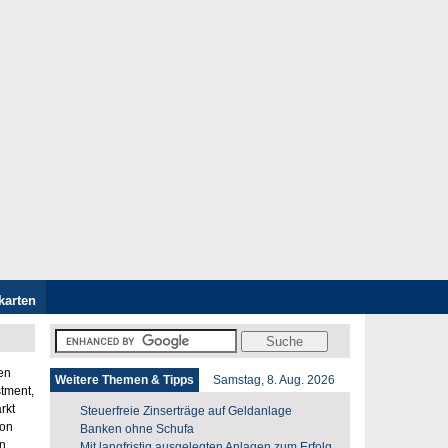
karten
en
Weitere Themen & Tipps
Samstag, 8. Aug. 2026
tment,
rkt
Steuerfreie Zinserträge auf Geldanlage
von
Banken ohne Schufa
on
Mit langfristig ausgelegten Anlagen zum Erfolg