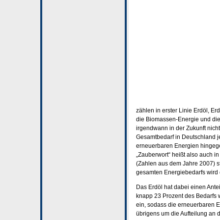
zählen in erster Linie Erdöl, E
die Biomassen-Energie und die 
irgendwann in der Zukunft nicht
Gesamtbedarf in Deutschland j
erneuerbaren Energien hingegen
„Zauberwort“ heißt also auch i
(Zahlen aus dem Jahre 2007) st
gesamten Energiebedarfs wird d
Das Erdöl hat dabei einen Ante
knapp 23 Prozent des Bedarfs w
ein, sodass die erneuerbaren En
übrigens um die Aufteilung an