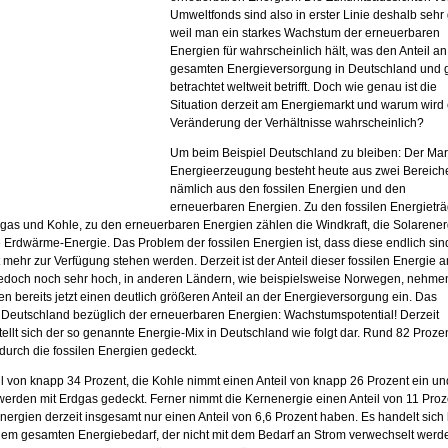
Umweltfonds sind also in erster Linie deshalb sehr 
weil man ein starkes Wachstum der erneuerbaren
Energien für wahrscheinlich hält, was den Anteil an
gesamten Energieversorgung in Deutschland und 
betrachtet weltweit betrifft. Doch wie genau ist die
Situation derzeit am Energiemarkt und warum wird
Veränderung der Verhältnisse wahrscheinlich?
Um beim Beispiel Deutschland zu bleiben: Der Mar
Energieerzeugung besteht heute aus zwei Bereich
nämlich aus den fossilen Energien und den
erneuerbaren Energien. Zu den fossilen Energietr
rdgas und Kohle, zu den erneuerbaren Energien zählen die Windkraft, die Solarener
Erdwärme-Energie. Das Problem der fossilen Energien ist, dass diese endlich sin
 mehr zur Verfügung stehen werden. Derzeit ist der Anteil dieser fossilen Energie 
edoch noch sehr hoch, in anderen Ländern, wie beispielsweise Norwegen, nehme
 bereits jetzt einen deutlich größeren Anteil an der Energieversorgung ein. Das
n Deutschland bezüglich der erneuerbaren Energien: Wachstumspotential! Derzeit
ellt sich der so genannte Energie-Mix in Deutschland wie folgt dar. Rund 82 Proze
urch die fossilen Energien gedeckt.
il von knapp 34 Prozent, die Kohle nimmt einen Anteil von knapp 26 Prozent ein un
erden mit Erdgas gedeckt. Ferner nimmt die Kernenergie einen Anteil von 11 Proz
ergien derzeit insgesamt nur einen Anteil von 6,6 Prozent haben. Es handelt sich 
 dem gesamten Energiebedarf, der nicht mit dem Bedarf an Strom verwechselt werd