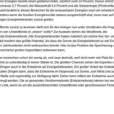
ren Energien bereits einen größeren Anteil, nämlich rund 14 Prozent. Davon nimmt
iomasse 3,7 Prozent, die Wasserkraft 3,4 Prozent und die Solarenergie (Photovolta
esamt besteht in diesen Bereichen für die erneuerbaren Energien noch ein erheblic
estens wenn die fossilen Energievorräte nahezu ausgeschöpft sind, muss man auf 
igen Energielieferanten zurück greifen.
tfonds zurück zu kommen stellt sich für den Anleger nun unter Umständen die Frag
en von Umweltfonds er „setzen“ sollte? Zur Auswahl stehen die Windfonds, die
die Erdwärmefonds. Alle Energielieferanten haben natürlich als solche ihre Vor- u
et insofern das größte Potential, als dass die Sonne als Energielieferant so viel E
n Jahrhunderten nicht verbrauchen könnte. Hier ist das Problem die Speicherung 
st und keine großen Kapazitäten aufweisen kann.
inzwischen schon ein wenig ab, und zwar deshalb, weil nicht mehr viel Platz für 
ind zu unbeständig in seiner Stärke ist. Die größten Chancen sehen die Experten d
n Dingen auch in der Erdwärme als Energielieferanten. Ein großer Vorteil der Erdw
or allen Dingen darin, dass die Erdwärme im Gegensatz zur Sonne, zum Wind und a
Maße und regelmäßig zur Verfügung steht. Daher kann mittels der Erdwärme auch
zeugt werden. Die so genannten Geothermiefonds (Erdwärmefonds) stehen bei vie
 Liste, wenn es um die aussichtsreichsten Umweltfonds oder geschlossenen Fon