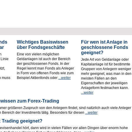
onds
Wichtiges Basiswissen
Für wen ist Anlage in
ar
über Fondsgeschäfte
geschlossene Fonds
geeignet?
n
Eine von vielen möglichen
 Linie
Geldanlagen ist auch der Bereich
Jede Art von Geldanlage oder
der geschlossenen Fonds. In der
Kapitalanlage ist für bestimmte
tzt,
Regel kennt man Fonds als Anleger
Gruppen von Anlegern weniger
in Form von offenen Fonds wie zum
mehr geeignet, was man in den
n muss
Beispiel Aktienfonds oder
...weiter
meisten Fällen an den
Eigenschaften der jeweiligen
Anlageform festmachen kann.
...weiter
wissen zum Forex-Trading
mer größeren Zuspruch von den Anlegern findet, sind natürlich auch viele Anleger
n Bereich der Investments tätig. Besonders für diesen
...weiter
x Trading geeignet?
isenhandel hört, dann wird in vielen Fällen vor allen Dingen über enorm hohe