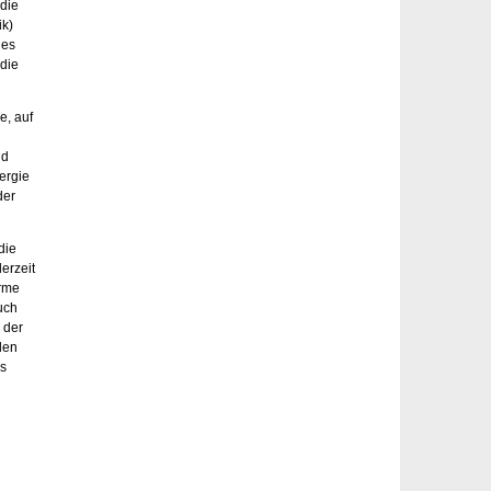
 die
ik)
hes
die
e, auf
nd
nergie
der
die
erzeit
ärme
uch
 der
len
ds