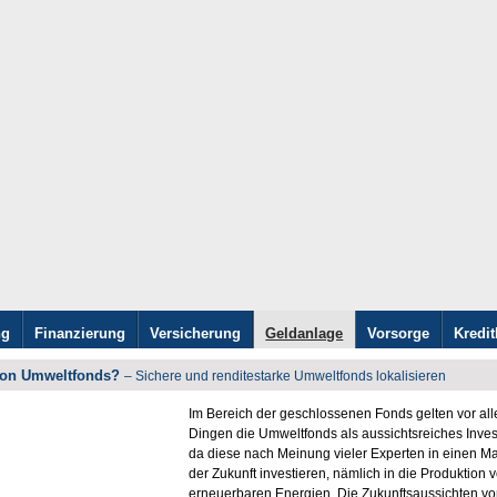
ng
Finanzierung
Versicherung
Geldanlage
Vorsorge
Kredit
von Umweltfonds?
– Sichere und renditestarke Umweltfonds lokalisieren
Im Bereich der geschlossenen Fonds gelten vor all
Dingen die Umweltfonds als aussichtsreiches Inves
da diese nach Meinung vieler Experten in einen Ma
der Zukunft investieren, nämlich in die Produktion 
erneuerbaren Energien. Die Zukunftsaussichten v