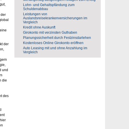
gut,
Lohn- und Gehaltspfändung zum
Schuldenabbau
Leistungen von
 der
Auslandsreisekrankenversicherungen im
global
Vergleich
Kredit ohne Auskunft
 eine
Girokonto mit verzinsten Guthaben
Planungssicherheit durch Festzinsdarlehen
Kostenloses Online Girokonto eröffnen
kt der
Auto Leasing mit und ohne Anzahlung im
en,
Vergleich
ägern
gie,
d und
am
n die
nt des
d
ent
hier
en