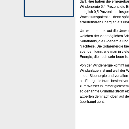
darf. Hier haben die erneuerba
Windenergie 6,4 Prozent, die B
lediglich 0,5 Prozent ein. Insg
Wachstumspotential, denn spät
erneuerbaren Energien als einz
Um wieder direkt auf die Umwel
welchen der vier möglichen Art
Solarfonds, die Bioenergie und 
Nachteile. Die Solarenergie biet
spenden kann, wie man in viele
Energie, die noch sehr teuer i
Von der Windenergie kommt man 
Windanlagen ist und weil der W
in der Bioenergie und vor alle
als Energielieferant besteht v
zum Wasser in immer gleichem 
so genannte Grundlaststrom er
Experten demnach oben auf der
überhaupt geht.